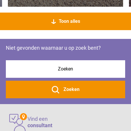
Toon alles
Niet gevonden waarnaar u op zoek bent?
Zoeken
Vind een
consultant