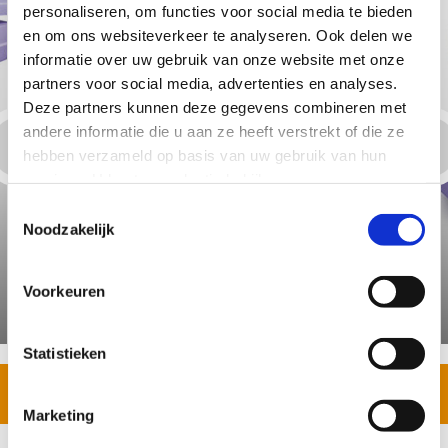
personaliseren, om functies voor social media te bieden
en om ons websiteverkeer te analyseren. Ook delen we
informatie over uw gebruik van onze website met onze
partners voor social media, advertenties en analyses.
Deze partners kunnen deze gegevens combineren met
andere informatie die u aan ze heeft verstrekt of die ze
hebben verzameld op basis van uw gebruik van hun
services. U kunt uw selectie bekijken op onze
gegevensbeschermingspagina
en uw beslissing over
Toestemmingsselectie
onnodige cookies op elk moment wijzigen.
Noodzakelijk
JACKODUR® Plus 300 Standard SF
Voorkeuren
Statistieken
Toon alles
Marketing