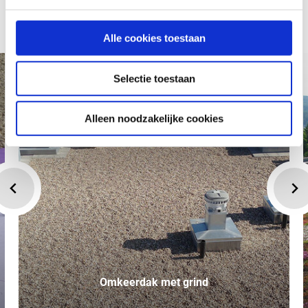
Ideale toepassingen voor JACKODUR® filterdoek WA
Alle cookies toestaan
Selectie toestaan
Alleen noodzakelijke cookies
Omkeerdak met grind