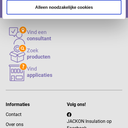
Zoeken
Alleen noodzakelijke cookies
Vind een
consultant
Zoek
producten
Vind
applicaties
Informaties
Volg ons!
Contact
JACKON Insulation op
Over ons