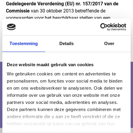
Gedelegeerde Verordening (EU) nr. 157/2017 van de
Commissie
van 30 oktober 2013 betreffende de
voorwaarden voor het beschikbaar stellen van een
prestatieverklaring voor bouwproducten op een website.
DoP Prestatieverklaring JACKOBOARD®
Toestemming
Details
Over
DoP JACKOBOARD afdichtingssysteem
Deze website maakt gebruik van cookies
Niet gevonden waarnaar u op zoek bent?
We gebruiken cookies om content en advertenties te
personaliseren, om functies voor social media te bieden
en om ons websiteverkeer te analyseren. Ook delen we
informatie over uw gebruik van onze website met onze
partners voor social media, advertenties en analyses.
Deze partners kunnen deze gegevens combineren met
Zoeken
andere informatie die u aan ze heeft verstrekt of die ze
hebben verzameld op basis van uw gebruik van hun
services. U kunt uw selectie bekijken op onze